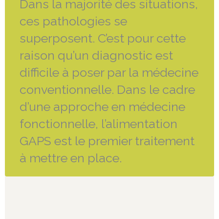
Dans la majorité des situations,
ces pathologies se
superposent. C’est pour cette
raison qu’un diagnostic est
difficile à poser par la médecine
conventionnelle. Dans le cadre
d’une approche en médecine
fonctionnelle, l’alimentation
GAPS est le premier traitement
à mettre en place.