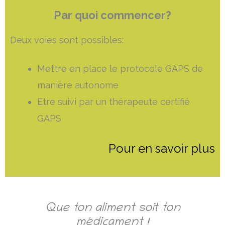
Par quoi commencer?
Deux voies sont possibles:
Mettre en place le protocole GAPS de
manière autonome
Etre suivi par un thérapeute certifié
GAPS
Pour en savoir plus
Que ton aliment soit ton
médicament !